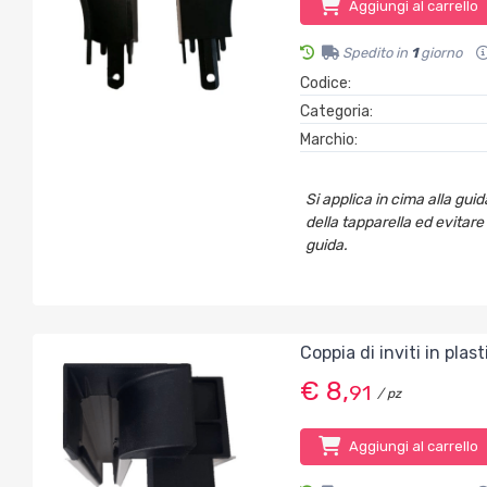
Aggiungi al carrello
Spedito in
1
giorno
Codice:
Categoria:
Marchio:
Si applica in cima alla gui
della tapparella ed evitare 
guida.
Coppia di inviti in pla
€ 8,
91
/ pz
Aggiungi al carrello