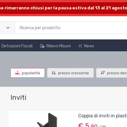
one rimarranno chiusi per la pausa estiva dal 13 al 21 agosto
Detrazioni Fiscali
Rilievo Misure
News
popolarità
prezzo crescente
prezzo dec
Inviti
Coppia di inviti in plas
€ 5,
90
/ pz