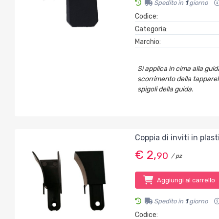
Spedito in
1
giorno
Codice:
Categoria:
Marchio:
Si applica in cima alla gui
scorrimento della tapparell
spigoli della guida.
Coppia di inviti in pla
€ 2,
90
/ pz
Aggiungi al carrello
Spedito in
1
giorno
Codice: