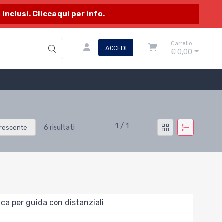
 inclusi.
Clicca qui per info.
Carrello
ACCEDI
€ 0,00
1 / 1
6 risultati
rescente
tica per guida con distanziali