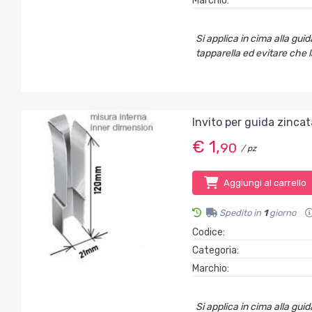
Marchio:
Si applica in cima alla gui
tapparella ed evitare che la
Invito per guida zinc
€ 1,
90
/ pz
Aggiungi al carrello
Spedito in
1
giorno
Codice:
Categoria:
Marchio:
Si applica in cima alla gui