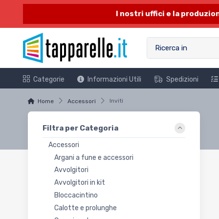
I nostri uffici e la produzi
Categorie
Informazioni Utili
Spedizioni
Inviti
Home
Accessori
Filtra per Categoria
Accessori
Argani a fune e accessori
Avvolgitori
Avvolgitori in kit
Bloccacintino
Calotte e prolunghe