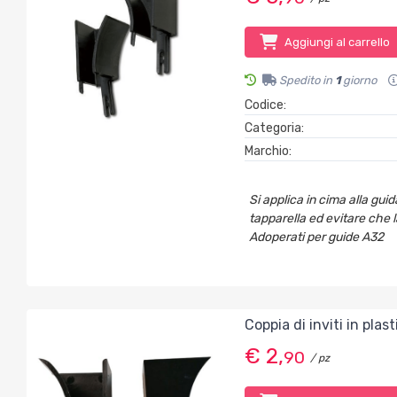
Aggiungi al carrello
Spedito in
1
giorno
Codice:
Categoria:
Marchio:
Si applica in cima alla gui
tapparella ed evitare che la
Adoperati per guide A32
Coppia di inviti in plas
€ 2,
90
/ pz