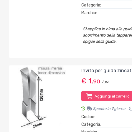
Categoria:
Marchio:
Si applica in cima alla gui
scorrimento della tapparell
spigoli della guida.
Invito per guida zinc
€ 1,
90
/ pz
Aggiungi al carrello
Spedito in
1
giorno
Codice:
Categoria: