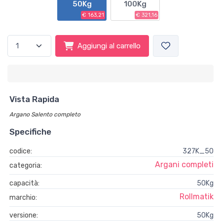
50Kg
100Kg
€ 163,21
€ 321,16
Aggiungi al carrello
Vista Rapida
Argano Salento completo
Specifiche
codice:
327K_50
Argani completi
categoria:
capacità:
50Kg
Rollmatik
marchio:
versione:
50Kg