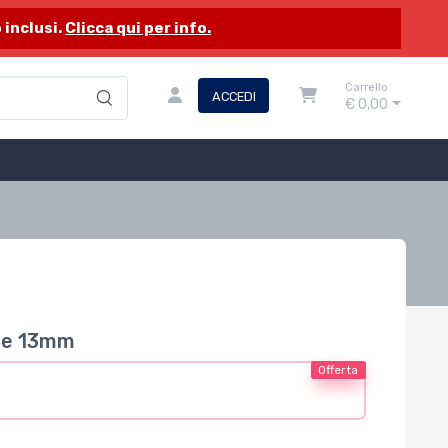
 inclusi.
Clicca qui per info.
Carrello
ACCEDI
€ 0,00
sse 13mm
Offerta