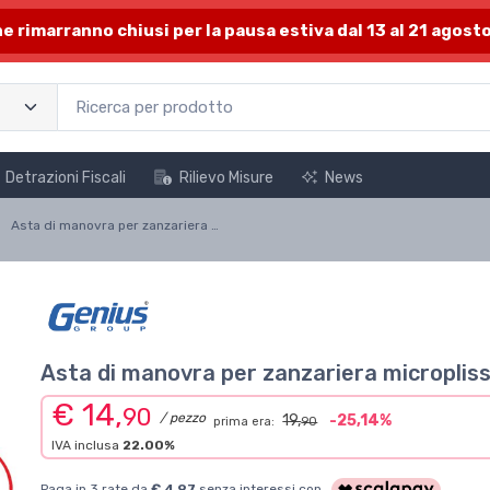
one rimarranno chiusi per la pausa estiva dal 13 al 21 agosto
Detrazioni Fiscali
Rilievo Misure
News
Asta di manovra per zanzariera microplisse 13mm
Asta di manovra per zanzariera micropli
€ 14,
90
/ pezzo
19,
-25,14%
prima era:
90
IVA inclusa
22.00%
Paga in 3 rate da
€ 4,97
senza interessi con