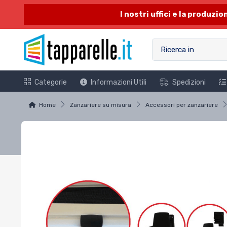
I nostri uffici e la produzi
Categorie
Informazioni Utili
Spedizioni
Home
Zanzariere su misura
Accessori per zanzariere