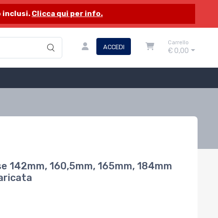
 inclusi.
Clicca qui per info.
Carrello
ACCEDI
€ 0,00
rasse 142mm, 160,5mm, 165mm, 184mm
aricata