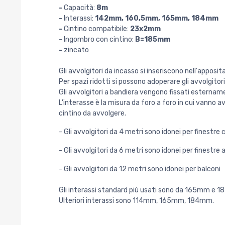
-
Capacità:
8m
-
Interassi:
142mm, 160,5mm, 165mm, 184mm
-
Cintino compatibile:
23x2mm
-
Ingombro con cintino:
B=185mm
-
zincato
Gli avvolgitori da incasso si inseriscono nell'apposi
Per spazi ridotti si possono adoperare gli avvolgitor
Gli avvolgitori a bandiera vengono fissati esternam
L'interasse è la misura da foro a foro in cui vanno 
cintino da avvolgere.
- Gli avvolgitori da 4 metri sono idonei per finestr
- Gli avvolgitori da 6 metri sono idonei per finestre 
- Gli avvolgitori da 12 metri sono idonei per balconi
Gli interassi standard più usati sono da 165mm e 
Ulteriori interassi sono 114mm, 165mm, 184mm.