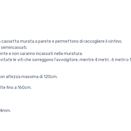
ta cassetta murata a parete e permettono di raccogliere il cintino.
i semincassati.
ente e non saranno incassati nella muratura.
avvitate le viti che sorreggono l'avvolgitore, mentre 4 metri , 6 metri 
e con altezza massima di 120cm.
alte fino a 160cm.
184mm.