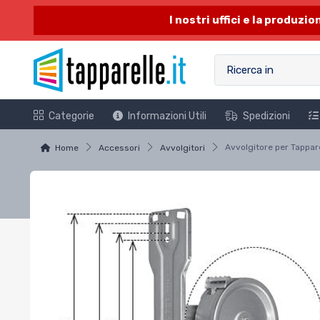
I nostri uffici e la produzi
Categorie
Informazioni Utili
Spedizioni
Home
Accessori
Avvolgitori