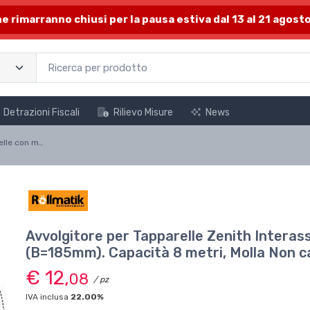
one rimarranno chiusi per la pausa estiva dal 13 al 21 agosto
Detrazioni Fiscali
Rilievo Misure
News
Avvolgitore per Tapparelle con molla non caricata Zenith
Avvolgitore per Tapparelle Zenith Inte
(B=185mm). Capacità 8 metri, Molla Non c
€ 12,
08
/ pz
IVA inclusa
22.00%