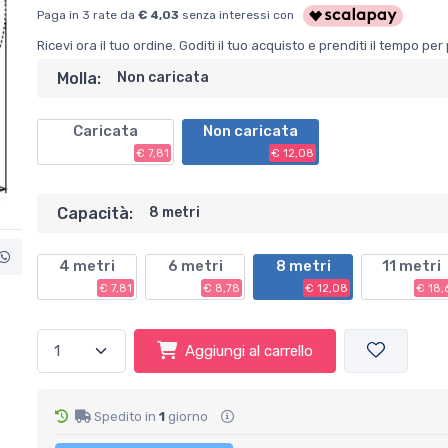
Paga in 3 rate da
€ 4,03
senza interessi con
Ricevi ora il tuo ordine. Goditi il tuo acquisto e prenditi il tempo p
Molla:
Non caricata
Caricata
Non caricata
€ 7,81
€ 12,08
Capacità:
8 metri
4 metri
6 metri
8 metri
11 metri
€ 7,81
€ 8,78
€ 12,08
€ 18,
Aggiungi al carrello
Spedito in
1
giorno