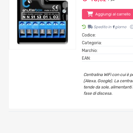
Aggiungi al carrello
Spedito in
1
giorno
Codice:
Categoria:
Marchio:
EAN:
Centralina WiFi con cui è 
(Alexa, Google). La central
tende da sole, alimentanti 
fase di discesa.
Applicazione dedicata Bl