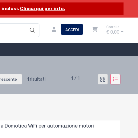
 inclusi.
Clicca qui per info.
Carrello
ACCEDI
€ 0,00
1 / 1
1 risultati
rescente
na Domotica WiFi per automazione motori