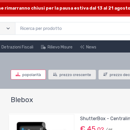
one rimarranno chiusi per la pausa estiva dal 13 al 21 agosto
Detrazioni Fiscali
Rilievo Misure
News
popolarità
prezzo crescente
prezzo dec
Blebox
ShutterBox - Centrali
€ 45,
02
/ pz