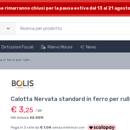
one rimarranno chiusi per la pausa estiva dal 13 al 21 agosto
Detrazioni Fiscali
Rilievo Misure
News
Calotta nervata in ferro per rullo da 60 mm (con perno 12 mm)
Calotta Nervata standard in ferro per ru
€ 3,
25
/ pz
IVA inclusa
22.00%
Paga in 3 rate da
€ 1,08
senza interessi con