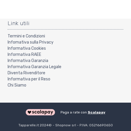
Link utili
Termini e Condizioni
Infomativa sulla Privacy
Informativa Cookies
Informativa RAEE
Informativa Garanzia
Informativa Garanzia Legale
Diventa Rivenditore
Informativa per il Reso
Chi Siamo
Paga a rate con
Scalapay
Tapparelle.it 2024©️ - Shopnow srl - P.IVA: 05216690650