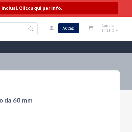
 inclusi.
Clicca qui per info.
Carrello
ACCEDI
€ 0,00
llo da 60 mm