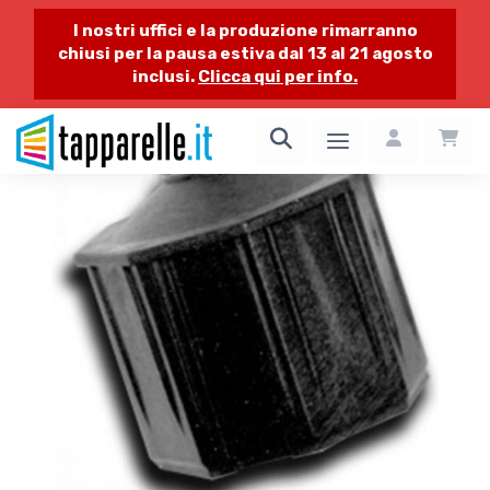
I nostri uffici e la produzione rimarranno
chiusi per la pausa estiva dal 13 al 21 agosto
inclusi.
Clicca qui per info.