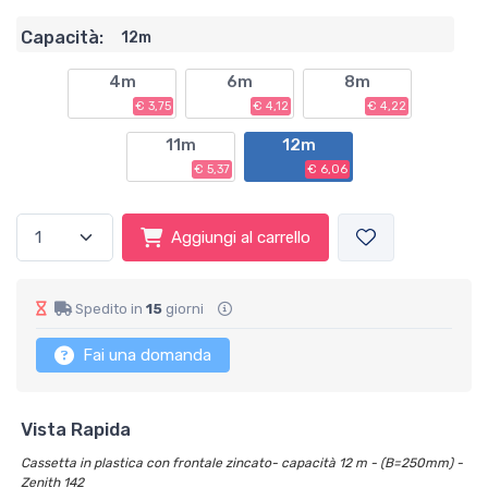
Capacità:
12m
4m
6m
8m
€ 3,75
€ 4,12
€ 4,22
11m
12m
€ 5,37
€ 6,06
Aggiungi al carrello
Spedito in
15
giorni
Fai una domanda
Vista Rapida
Cassetta in plastica con frontale zincato- capacità 12 m - (B=250mm) -
Zenith 142