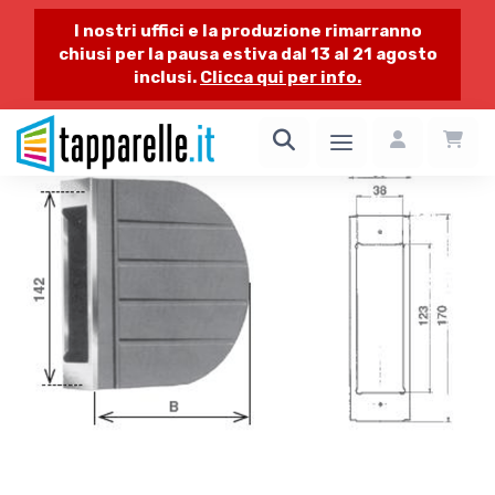
I nostri uffici e la produzione rimarranno
chiusi per la pausa estiva dal 13 al 21 agosto
inclusi.
Clicca qui per info.