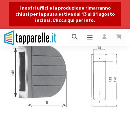
I nostri uffici e la produzione rimarranno
chiusi per la pausa estiva dal 13 al 21 agosto
inclusi.
Clicca qui per info.