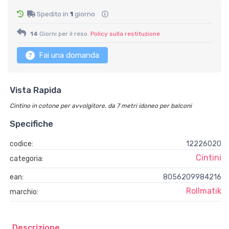
Spedito in
1
giorno
14
Giorni per il reso.
Policy sulla restituzione
Fai una domanda
Vista Rapida
Cintino in cotone per avvolgitore. da 7 metri idoneo per balconi
Specifiche
codice:
12226020
Cintini
categoria:
ean:
8056209984216
Rollmatik
marchio:
Descrizione