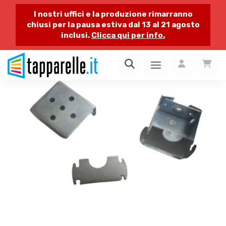
I nostri uffici e la produzione rimarranno
chiusi per la pausa estiva dal 13 al 21 agosto
inclusi.
Clicca qui per info.