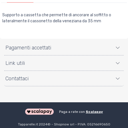
Supporto a cassetta che permette di ancorare al soffitto o
lateralmente il cassonetto della veneziana da 35 mm
Pagamenti accettati
Link utili
Contattaci
Paga a rate con
Scalapay
Tapparelle.it 2024©️ - Shopnow srl - P.IVA: 05216690650