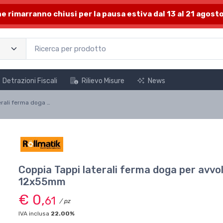
one rimarranno chiusi per la pausa estiva dal 13 al 21 agosto
Detrazioni Fiscali
Rilievo Misure
News
Coppia Tappi laterali ferma doga per avvolgibile in alluminio ad alta densità 12x55mm
Coppia Tappi laterali ferma doga per avvolg
12x55mm
€ 0,
61
/ pz
IVA inclusa
22.00%