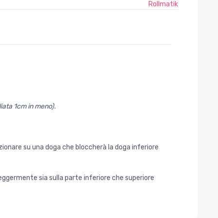
Rollmatik
liata 1cm in meno).
izionare su una doga che bloccherà la doga inferiore
leggermente sia sulla parte inferiore che superiore