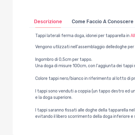
Descrizione
Come Faccio A Conoscere Il
Tappi laterali ferma doga, idonei per tapparella in
Al
Vengono utlizzati nell'assemblaggio delledoghe per
Ingombro di 0,5cm per tappo.
Una doga di misure 100cm, con l'aggiunta dei tappi
Colore tappi nero/bianco in riferimento al lotto di
I tappi sono venduti a coppia (un tappo destro ed un
e la doga superiore.
I tappi saranno fissati alle doghe della tapparella ne
evitando il libero scorrimento della doga inferiore e 