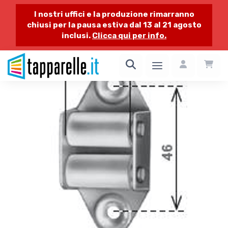
I nostri uffici e la produzione rimarranno
chiusi per la pausa estiva dal 13 al 21 agosto
inclusi.
Clicca qui per info.