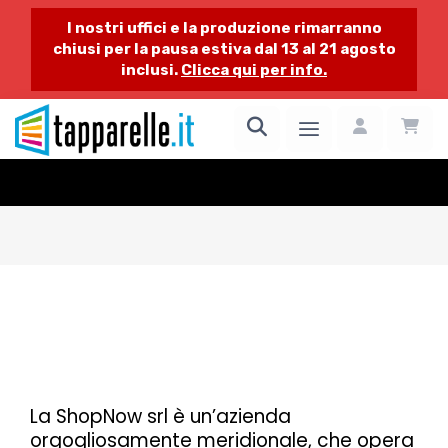
I nostri uffici e la produzione rimarranno
chiusi per la pausa estiva dal 13 al 21 agosto
inclusi.
Clicca qui per info.
ShopNow Srl - Chi siamo
La ShopNow srl è un’azienda
orgogliosamente meridionale, che opera