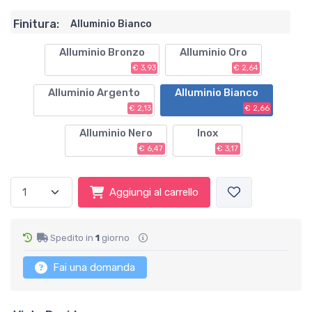
Finitura:
Alluminio Bianco
Alluminio Bronzo
Alluminio Oro
€ 3,93
€ 2,64
Alluminio Argento
Alluminio Bianco
€ 2,13
€ 2,66
Alluminio Nero
Inox
€ 6,47
€ 3,17
Aggiungi al carrello
Spedito in
1
giorno
Fai una domanda