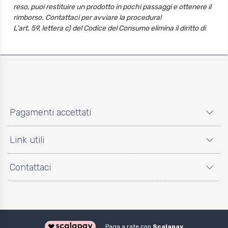
reso, puoi restituire un prodotto in pochi passaggi e ottenere il
rimborso. Contattaci per avviare la procedura!
L'art. 59, lettera c) del Codice del Consumo elimina il diritto di
recesso nelle ipotesi in cui il bene venduto sia stato fatto “su
misura” o “personalizzato” in base alle scelte del cliente finale.
Pagamenti accettati
Link utili
Contattaci
Paga a rate con
Scalapay