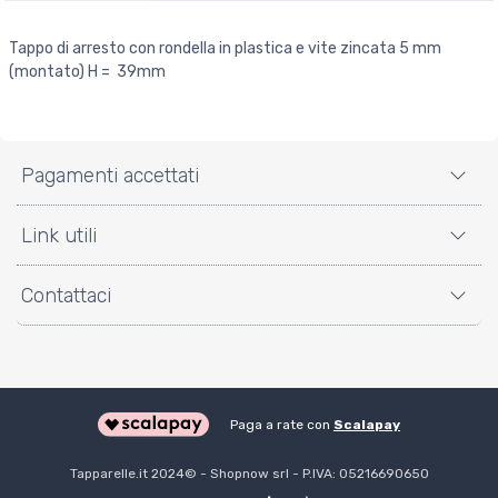
Tappo di arresto con rondella in plastica e vite zincata 5 mm
(montato) H = 39mm
Pagamenti accettati
Link utili
Contattaci
Paga a rate con
Scalapay
Tapparelle.it 2024©️ - Shopnow srl - P.IVA: 05216690650