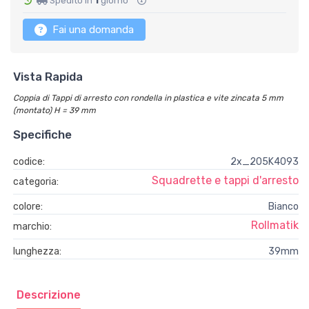
Spedito in
1
giorno
Fai una domanda
Vista Rapida
Coppia di Tappi di arresto con rondella in plastica e vite zincata 5 mm
(montato) H = 39 mm
Specifiche
codice:
2x_205K4093
Squadrette e tappi d'arresto
categoria:
colore:
Bianco
Rollmatik
marchio:
lunghezza:
39mm
Descrizione