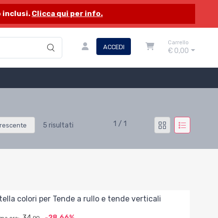
 inclusi.
Clicca qui per info.
Carrello
ACCEDI
€ 0,00
1 / 1
5 risultati
rescente
ella colori per Tende a rullo e tende verticali
34,
-28,66%