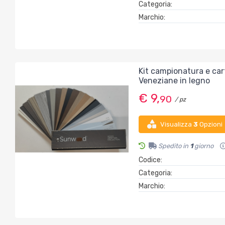
Categoria:
Marchio:
Kit campionatura e cart
Veneziane in legno
€ 9,
90
/ pz
Visualizza
3
Opzioni
Spedito in
1
giorno
Codice:
Categoria:
Marchio: