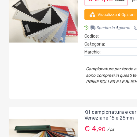
pr
Visualizza
6
Opzioni
Spedito in
1
giorno
Codice:
Categoria:
Marchio:
Campionature per tende a 
sono compresi in questi t
PRIME ROLLER E LE BLIS
Kit campionatura e car
Veneziane 15 e 25mm
€ 4,
90
/ pz