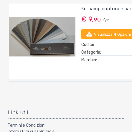
Kit campionatura e cart
€ 9,
90
/ pz
Visualizza
4
Opzioni
Codice:
Categoria:
Marchio:
Link utili
Termini e Condizioni
Infomativa sulla Privacy