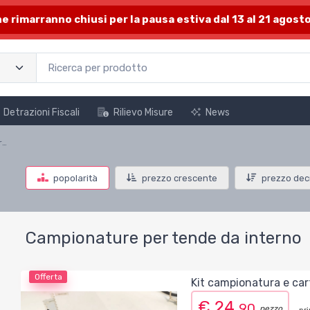
one rimarranno chiusi per la pausa estiva dal 13 al 21 agosto
Detrazioni Fiscali
Rilievo Misure
News
Campionature per tende da interno
popolarità
prezzo crescente
prezzo dec
Campionature per tende da interno
Offerta
Kit campionatura e cart
€ 24,
90
pezzo