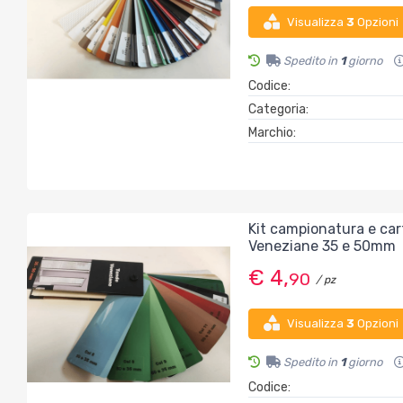
Visualizza
3
Opzioni
Spedito in
1
giorno
Codice:
Categoria:
Marchio:
Kit campionatura e cart
Veneziane 35 e 50mm
€ 4,
90
/ pz
Visualizza
3
Opzioni
Spedito in
1
giorno
Codice: