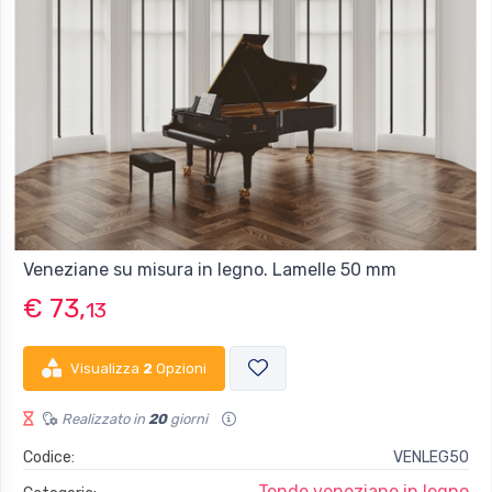
Veneziane su misura in legno. Lamelle 50 mm
€ 73,
13
Visualizza
2
Opzioni
Realizzato in
20
giorni
Codice:
VENLEG50
Tende veneziane in legno