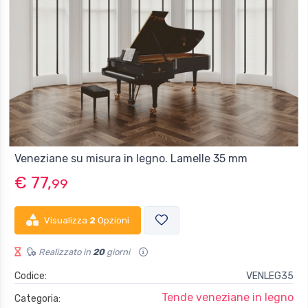
Veneziane su misura in legno. Lamelle 35 mm
€ 77,
99
Visualizza
2
Opzioni
Realizzato in
20
giorni
Codice:
VENLEG35
Tende veneziane in legno
Categoria: