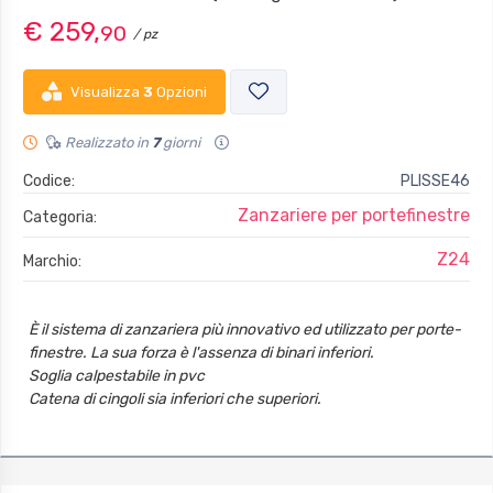
€ 259,
90
/ pz
Visualizza
3
Opzioni
Realizzato in
7
giorni
Codice:
PLISSE46
Zanzariere per portefinestre
Categoria:
Z24
Marchio:
È il sistema di zanzariera più innovativo ed utilizzato per porte-
finestre. La sua forza è l'assenza di binari inferiori.
Soglia calpestabile in pvc
Catena di cingoli sia inferiori che superiori.
Fermabile in qualunque posizione