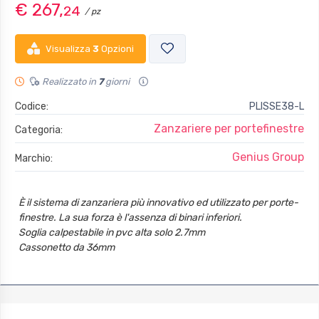
€ 267,
24
/ pz
Visualizza
3
Opzioni
Realizzato in
7
giorni
Codice:
PLISSE38-L
Zanzariere per portefinestre
Categoria:
Genius Group
Marchio:
È il sistema di zanzariera più innovativo ed utilizzato per porte-
finestre. La sua forza è l'assenza di binari inferiori.
Soglia calpestabile in pvc alta solo 2.7mm
Cassonetto da 36mm
Fermabile in qualunque posizione
Doppio cingolo sia in alto che in basso