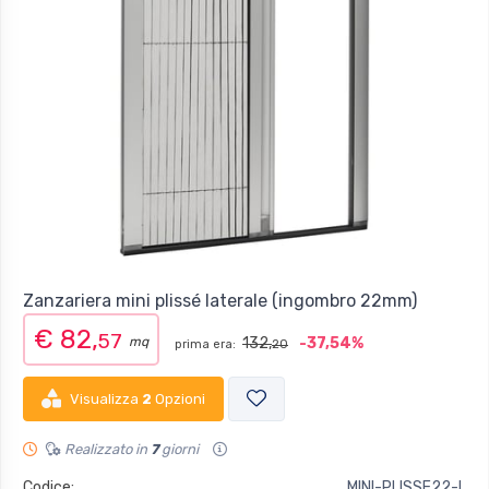
Zanzariera mini plissé laterale (ingombro 22mm)
€ 82,
57
mq
132,
-37,54%
prima era:
20
Visualizza
2
Opzioni
Realizzato in
7
giorni
Codice:
MINI-PLISSE22-L