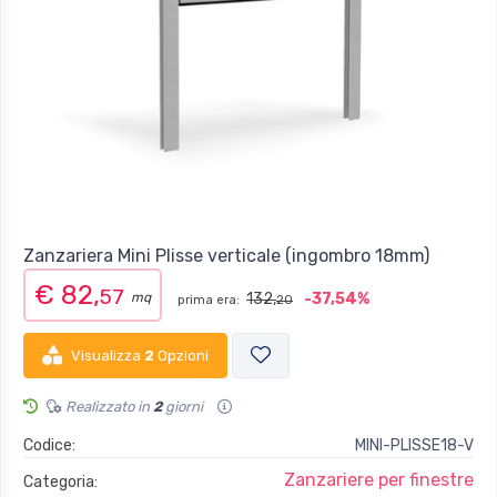
Zanzariera Mini Plisse verticale (ingombro 18mm)
€ 82,
57
mq
132,
-37,54%
prima era:
20
Visualizza
2
Opzioni
Realizzato in
2
giorni
Codice:
MINI-PLISSE18-V
Zanzariere per finestre
Categoria: