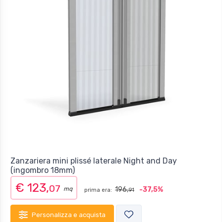
Zanzariera mini plissé laterale Night and Day
(ingombro 18mm)
€ 123,
07
mq
196,
-37,5%
prima era:
91
Personalizza e acquista