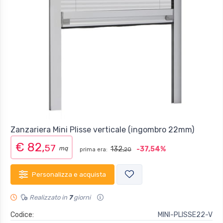
Zanzariera Mini Plisse verticale (ingombro 22mm)
€ 82,
57
mq
132,
-37,54%
prima era:
20
Personalizza e acquista
Realizzato in
7
giorni
Codice:
MINI-PLISSE22-V