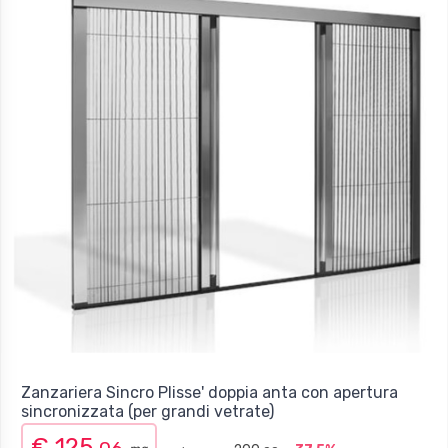
Zanzariera Sincro Plisse' doppia anta con apertura
sincronizzata (per grandi vetrate)
€ 125,