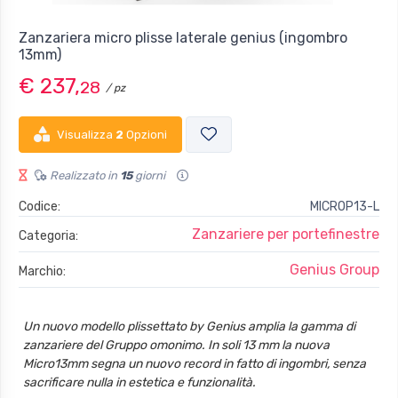
Zanzariera micro plisse laterale genius (ingombro
13mm)
€ 237,
28
/ pz
Visualizza
2
Opzioni
Realizzato in
15
giorni
Codice:
MICROP13-L
Zanzariere per portefinestre
Categoria:
Genius Group
Marchio:
Un nuovo modello plissettato by Genius amplia la gamma di
zanzariere del Gruppo omonimo. In soli 13 mm la nuova
Micro13mm segna un nuovo record in fatto di ingombri, senza
sacrificare nulla in estetica e funzionalità.