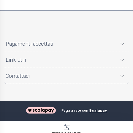
Cassonetto da 13mm (by Genius)
Pagamenti accettati
Link utili
Contattaci
Paga a rate con
Scalapay
Tapparelle.it 2024©️ - Shopnow srl - P.IVA: 05216690650