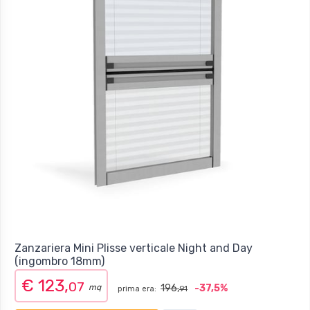
Zanzariera Mini Plisse verticale Night and Day
(ingombro 18mm)
€ 123,
07
mq
196,
-37,5%
prima era:
91