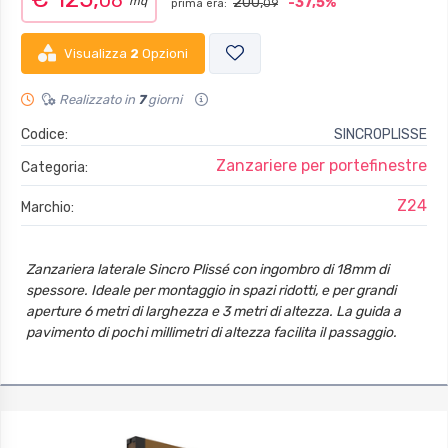
06
mq
200,
-37,5%
prima era:
09
Visualizza
2
Opzioni
Realizzato in
7
giorni
Codice:
SINCROPLISSE
Zanzariere per portefinestre
Categoria:
Z24
Marchio:
Zanzariera laterale Sincro Plissé con ingombro di 18mm di
spessore. Ideale per montaggio in spazi ridotti, e per grandi
aperture 6 metri di larghezza e 3 metri di altezza. La guida a
pavimento di pochi millimetri di altezza facilita il passaggio.