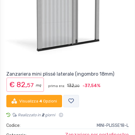
Zanzariera mini plissé laterale (ingombro 18mm)
€ 82,
57
mq
132,
-37,54%
prima era:
20
Visualizza
4
Opzioni
Realizzato in
2
giorni
Codice:
MINI-PLISSE18-L
Zanzariere per portefinestre