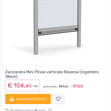
Zanzariera Mini Plisse verticale Reverse (ingombro
18mm)
€ 104,
40
mq
167,
-37,5%
prima era:
04
Visualizza
2
Opzioni
Realizzato in
2
giorni