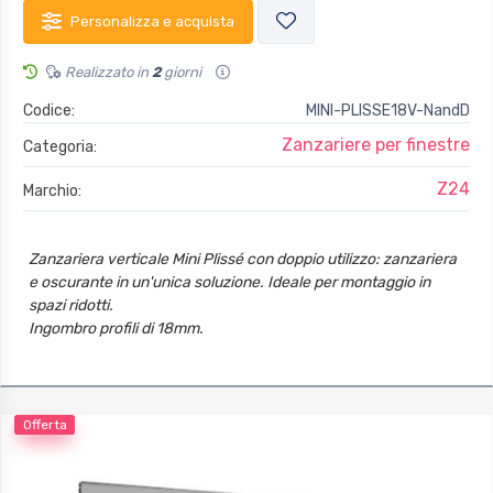
Personalizza e acquista
Realizzato in
2
giorni
Codice:
MINI-PLISSE18V-NandD
Zanzariere per finestre
Categoria:
Z24
Marchio:
Zanzariera verticale Mini Plissé con doppio utilizzo: zanzariera
e oscurante in un'unica soluzione. Ideale per montaggio in
spazi ridotti.
Ingombro profili di 18mm.
Si può fermare in qualunque posizione.
Offerta